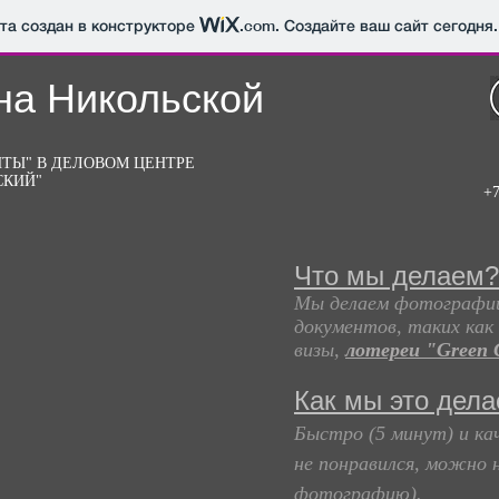
йта создан в конструкторе
.com
. Создайте ваш сайт сегодня.
на Никольской
ТЫ" В ДЕЛОВОМ ЦЕНТРЕ
СКИЙ"
й"
+7
Что мы делаем?
Мы делаем фотографии
документов, таких как 
визы,
лотереи "Green 
Как мы это дел
Быстро (5 минут) и ка
не понравился, можно 
фотографию).