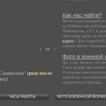
Как нас найти?
Фотостудия находится 
м.Лубянка или м.Площа
Никольская, д.17, в де
при входе сразу за пос
карте
). Для подробной
кнопку внизу страницы
1/3
Фото в военной
Да, у нас можно сдела
Свою форму при этом п
В наличии имеется вес
Славянском"
сразу после
парадной, повседневно
ста)
актуального образца
ЧАСЫ РАБОТЫ
ФОТО В ВОЕННОЙ ФОРМЕ