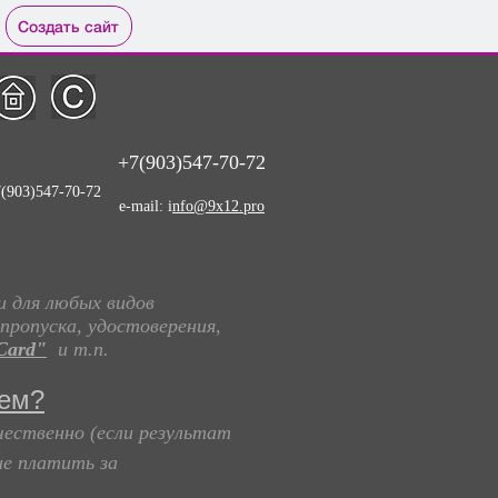
Создать сайт
+7(903)547-70-72
(903)547-70-72
e-mail: i
nfo@9x12.pro
 для любых видов
пропуска, удостоверения,
Card"
и т.п.
аем?
чественно (если результат
не платить за